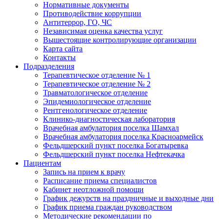
Нормативные документы
Противодействие коррупции
Антитеррор, ГО, ЧС
Независимая оценка качества услуг
Вышестоящие контролирующие организации
Карта сайта
Контакты
Подразделения
Терапевтическое отделение № 1
Терапевтическое отделение № 2
Травматологическое отделение
Эпидемиологическое отделение
Рентгенологическое отделение
Клинико-диагностическая лаборатория
Врачебная амбулатория поселка Шамхал
Врачебная амбулатория поселка Красноармейск
Фельдшерский пункт поселка Богатыревка
Фельдшерский пункт поселка Нефтекачка
Пациентам
Запись на прием к врачу
Расписание приема специалистов
Кабинет неотложной помощи
График дежурств на праздничные и выходные дни
График приема граждан руководством
Методические рекомендации по