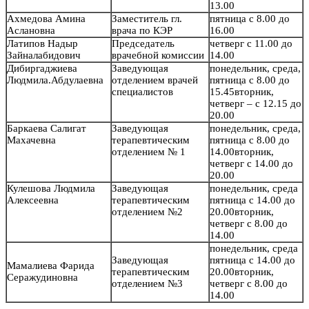
13.00
Ахмедова Амина
Заместитель гл.
пятница с 8.00 до
Аслановна
врача по КЭР
16.00
Латипов Надыр
Председатель
четверг с 11.00 до
Зайналабидович
врачебной комиссии
14.00
Дибиргаджиева
Заведующая
понедельник, среда,
Людмила.Абдулаевна
отделением врачей
пятница с 8.00 до
специалистов
15.45вторник,
четверг – с 12.15 до
20.00
Баркаева Салигат
Заведующая
понедельник, среда,
Махачевна
терапевтическим
пятница с 8.00 до
отделением № 1
14.00вторник,
четверг с 14.00 до
20.00
Кулешова Людмила
Заведующая
понедельник, среда
Алексеевна
терапевтическим
пятница с 14.00 до
отделением №2
20.00вторник,
четверг с 8.00 до
14.00
понедельник, среда
Заведующая
пятница с 14.00 до
Мамалиева Фарида
терапевтическим
20.00вторник,
Серажудиновна
отделением №3
четверг с 8.00 до
14.00