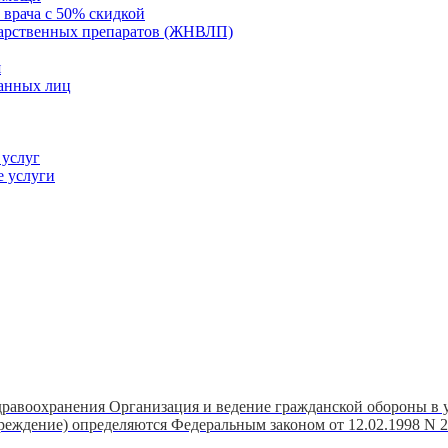
 врача с 50% скидкой
карственных препаратов (ЖНВЛП)
я
ванных лиц
 услуг
е услуги
дравоохранения Организация и ведение гражданской обороны в
реждение) определяются Федеральным законом от 12.02.1998 N 