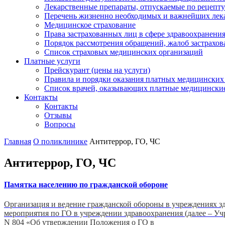
Лекарственные препараты, отпускаемые по рецепту
Перечень жизненно необходимых и важнейших ле
Медицинское страхование
Права застрахованных лиц в сфере здравоохранени
Порядок рассмотрения обращений, жалоб застрахо
Список страховых медицинских организаций
Платные услуги
Прейскурант (цены на услуги)
Правила и порядки оказания платных медицинских
Список врачей, оказывающих платные медицински
Контакты
Контакты
Отзывы
Вопросы
Главная
О поликлинике
Антитеррор, ГО, ЧС
Антитеррор, ГО, ЧС
Памятка населению по гражданской обороне
Организация и ведение гражданской обороны в учреждениях з
мероприятия по ГО в учреждении здравоохранения (далее – Уч
N 804 «Об утверждении Положения о ГО в