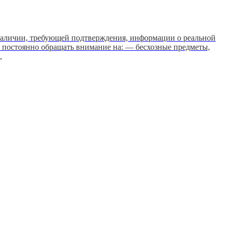
аличии, требующей подтверждения, информации о реальной
 постоянно обращать внимание на: — бесхозные предметы,
,