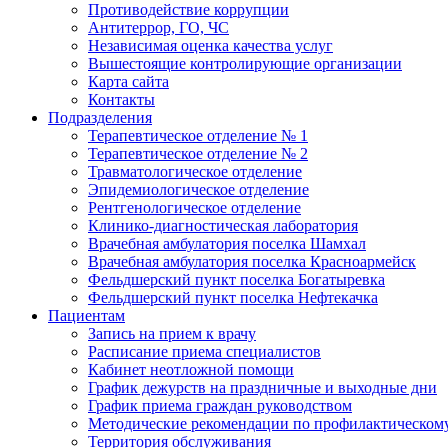
Противодействие коррупции
Антитеррор, ГО, ЧС
Независимая оценка качества услуг
Вышестоящие контролирующие организации
Карта сайта
Контакты
Подразделения
Терапевтическое отделение № 1
Терапевтическое отделение № 2
Травматологическое отделение
Эпидемиологическое отделение
Рентгенологическое отделение
Клинико-диагностическая лаборатория
Врачебная амбулатория поселка Шамхал
Врачебная амбулатория поселка Красноармейск
Фельдшерский пункт поселка Богатыревка
Фельдшерский пункт поселка Нефтекачка
Пациентам
Запись на прием к врачу
Расписание приема специалистов
Кабинет неотложной помощи
График дежурств на праздничные и выходные дни
График приема граждан руководством
Методические рекомендации по профилактическому
Территория обслуживания