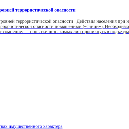
ровней террористической опасности
овней террористической опасности Действия населения при н
еррористической опасности повышенный («синий»): Необходимо
ет сомнение: — попытки незнакомых лиц проникнуть в подъезды
ствах имущественного характера