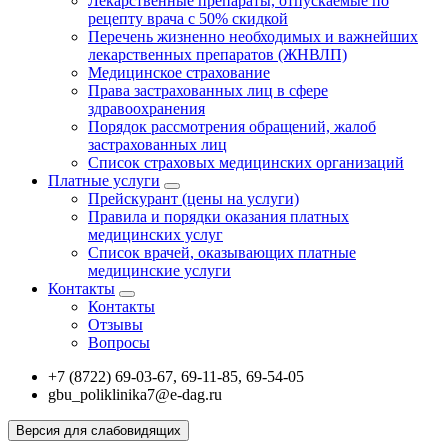
Лекарственные препараты, отпускаемые по
рецепту врача с 50% скидкой
Перечень жизненно необходимых и важнейших
лекарственных препаратов (ЖНВЛП)
Медицинское страхование
Права застрахованных лиц в сфере
здравоохранения
Порядок рассмотрения обращений, жалоб
застрахованных лиц
Список страховых медицинских организаций
Платные услуги
Прейскурант (цены на услуги)
Правила и порядки оказания платных
медицинских услуг
Список врачей, оказывающих платные
медицинские услуги
Контакты
Контакты
Отзывы
Вопросы
+7 (8722) 69-03-67, 69-11-85, 69-54-05
gbu_poliklinika7@e-dag.ru
Версия для слабовидящих