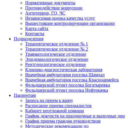
Нормативные документы
Противодействие коррупции
Антитеррор, ГО, ЧС
Независимая оценка качества услуг
Вышестоящие контролирующие организации
Карта сайта
Контакты
Подразделения
Терапевтическое отделение № 1
Терапевтическое отделение № 2
Травматологическое отделение
Эпидемиологическое отделение
Рентгенологическое отделение
Клинико-диагностическая лаборатория
Врачебная амбулатория поселка Шамхал
Врачебная амбулатория поселка Красноармейск
Фельдшерский пункт поселка Богатыревка
Фельдшерский пункт поселка Нефтекачка
Пациентам
Запись на прием к врачу
Расписание приема специалистов
Кабинет неотложной помощи
График дежурств на праздничные и выходные дни
График приема граждан руководством
Методические рекомендации по