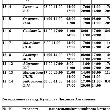
18
4
Газилова
08:00-11:00
14:00-
17:00-
11:00-
17
Б.Г.
17:00
20:00
14:00
20
11
5
Османова
11:00-14:00
08:00-
14:00-
08:00-
17
И.М.
11:00
17:00
11:00
20
11
6
Саидова Х.
14:00-17:00
11:00-
8:00-
17:00-
8:
14:00
11:00
20:00
11
7
Мамедова
8:00-11:00
14:00-
17:00-
14:00-
11
Ш.М.
17:00
20:00
17:00
14
12
8
Галбацев
11:00-14:00
17:00-
08:00-
17:00-
14
М.Ш.
20:00
11:00
20:00
17
12
12
Айгумова
14:00-17:00
8:00-
11:00-
14:00-
17
У.Д.
11:00
14:00
17:00
20
12
13
Магомедова
17:00-20:00
11:00-
14:00-
08:00-
11
Ш.Ш.
14:00
17:00
11:00
12
14
Рабаданова
08:00-11:00
14:00-
17:00-
11:00-
8:
Э.М.
17:00
20:00
14:00
2-е отделение зав.отд. Кулешова Людмила Алексеевна
№
№
терапевт
понедельник
вторник
среда
четвер