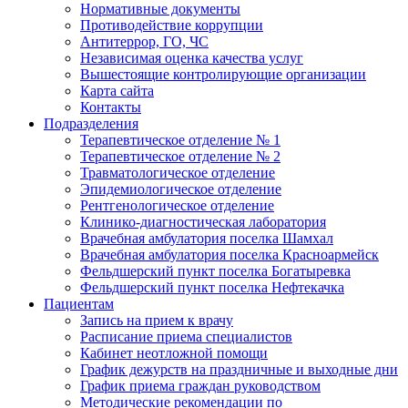
Нормативные документы
Противодействие коррупции
Антитеррор, ГО, ЧС
Независимая оценка качества услуг
Вышестоящие контролирующие организации
Карта сайта
Контакты
Подразделения
Терапевтическое отделение № 1
Терапевтическое отделение № 2
Травматологическое отделение
Эпидемиологическое отделение
Рентгенологическое отделение
Клинико-диагностическая лаборатория
Врачебная амбулатория поселка Шамхал
Врачебная амбулатория поселка Красноармейск
Фельдшерский пункт поселка Богатыревка
Фельдшерский пункт поселка Нефтекачка
Пациентам
Запись на прием к врачу
Расписание приема специалистов
Кабинет неотложной помощи
График дежурств на праздничные и выходные дни
График приема граждан руководством
Методические рекомендации по