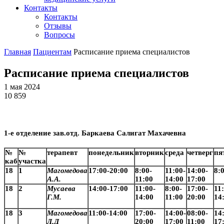
Контакты
Контакты
Отзывы
Вопросы
Главная
Пациентам
Расписание приема специалистов
Расписание приема специалистов
1 мая 2024
10 859
1-е отделение зав.отд. Баркаева Салигат Махачевна
№
№
терапевт
понедельник
вторник
среда
четверг
пя
каб
участка
18
1
Магомедова
17:00-20:00
8:00-
11:00-
14:00-
8:
А.А.
11:00
14:00
17:00
18
2
Мусаева
14:00-17:00
11:00-
8:00-
17:00-
11
Г.М.
14:00
11:00
20:00
14
18
3
Магомедова
11:00-14:00
17:00-
14:00-
08:00-
14
Л.Д
20:00
17:00
11:00
17