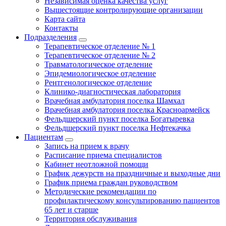
Независимая оценка качества услуг
Вышестоящие контролирующие организации
Карта сайта
Контакты
Подразделения
Терапевтическое отделение № 1
Терапевтическое отделение № 2
Травматологическое отделение
Эпидемиологическое отделение
Рентгенологическое отделение
Клинико-диагностическая лаборатория
Врачебная амбулатория поселка Шамхал
Врачебная амбулатория поселка Красноармейск
Фельдшерский пункт поселка Богатыревка
Фельдшерский пункт поселка Нефтекачка
Пациентам
Запись на прием к врачу
Расписание приема специалистов
Кабинет неотложной помощи
График дежурств на праздничные и выходные дни
График приема граждан руководством
Методические рекомендации по
профилактическому консультированию пациентов
65 лет и старше
Территория обслуживания