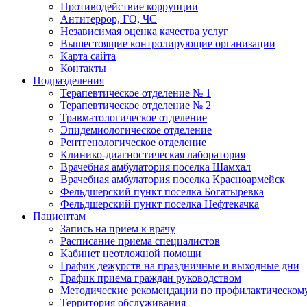
Противодействие коррупции
Антитеррор, ГО, ЧС
Независимая оценка качества услуг
Вышестоящие контролирующие организации
Карта сайта
Контакты
Подразделения
Терапевтическое отделение № 1
Терапевтическое отделение № 2
Травматологическое отделение
Эпидемиологическое отделение
Рентгенологическое отделение
Клинико-диагностическая лаборатория
Врачебная амбулатория поселка Шамхал
Врачебная амбулатория поселка Красноармейск
Фельдшерский пункт поселка Богатыревка
Фельдшерский пункт поселка Нефтекачка
Пациентам
Запись на прием к врачу
Расписание приема специалистов
Кабинет неотложной помощи
График дежурств на праздничные и выходные дни
График приема граждан руководством
Методические рекомендации по профилактическому
Территория обслуживания