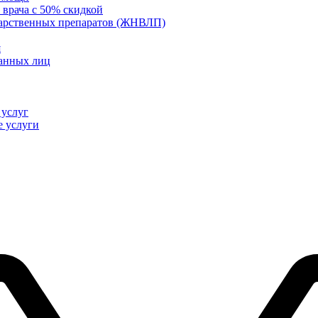
 врача с 50% скидкой
карственных препаратов (ЖНВЛП)
я
ванных лиц
 услуг
е услуги