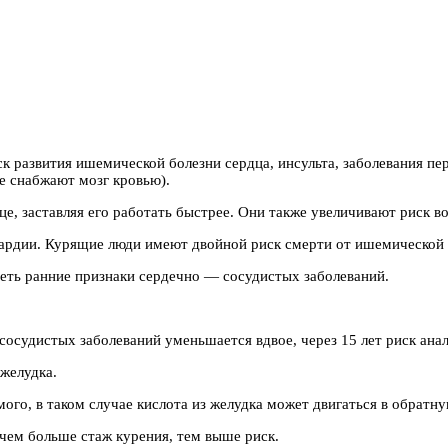
к развития ишемической болезни сердца, инсульта, заболевания п
е снабжают мозг кровью).
це, заставляя его работать быстрее. Они также увеличивают риск в
кардии. Курящие люди имеют двойной риск смерти от ишемической 
еть ранние признаки сердечно — сосудистых заболеваний.
осудистых заболеваний уменьшается вдвое, через 15 лет риск анало
 желудка.
го, в таком случае кислота из желудка может двигаться в обратну
 чем больше стаж курения, тем выше риск.