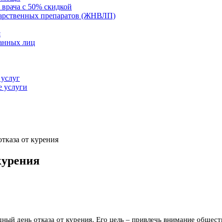
 врача с 50% скидкой
карственных препаратов (ЖНВЛП)
я
ванных лиц
 услуг
е услуги
тказа от курения
курения
ный день отказа от курения. Его цель – привлечь внимание общест