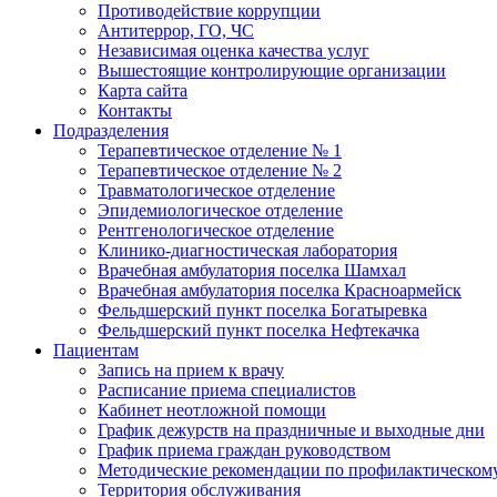
Противодействие коррупции
Антитеррор, ГО, ЧС
Независимая оценка качества услуг
Вышестоящие контролирующие организации
Карта сайта
Контакты
Подразделения
Терапевтическое отделение № 1
Терапевтическое отделение № 2
Травматологическое отделение
Эпидемиологическое отделение
Рентгенологическое отделение
Клинико-диагностическая лаборатория
Врачебная амбулатория поселка Шамхал
Врачебная амбулатория поселка Красноармейск
Фельдшерский пункт поселка Богатыревка
Фельдшерский пункт поселка Нефтекачка
Пациентам
Запись на прием к врачу
Расписание приема специалистов
Кабинет неотложной помощи
График дежурств на праздничные и выходные дни
График приема граждан руководством
Методические рекомендации по профилактическому
Территория обслуживания