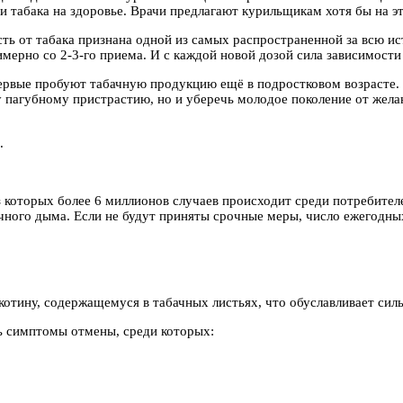
 табака на здоровье. Врачи предлагают курильщикам хотя бы на эт
сть от табака признана одной из самых распространенной за всю и
ерно со 2-3-го приема. И с каждой новой дозой сила зависимости 
первые пробуют табачную продукцию ещё в подростковом возрасте
у пагубному пристрастию, но и уберечь молодое поколение от желан
.
з которых более 6 миллионов случаев происходит среди потребител
ного дыма. Если не будут приняты срочные меры, число ежегодных
тину, содержащемуся в табачных листьях, что обуславливает силь
ть симптомы отмены, среди которых: