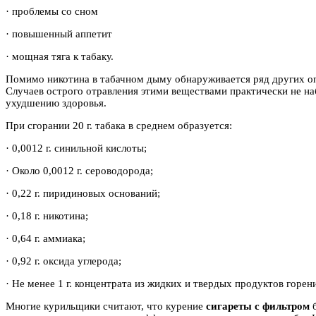
· проблемы со сном
· повышенный аппетит
· мощная тяга к табаку.
Помимо никотина в табачном дыму обнаруживается ряд других оп
Случаев острого отравления этими веществами практически не наб
ухудшению здоровья.
При сгорании 20 г. табака в среднем образуется:
· 0,0012 г. синильной кислоты;
· Около 0,0012 г. сероводорода;
· 0,22 г. пиридиновых оснований;
· 0,18 г. никотина;
· 0,64 г. аммиака;
· 0,92 г. оксида углерода;
· Не менее 1 г. концентрата из жидких и твердых продуктов горен
Многие курильщики считают, что курение
сигареты с фильтром
б