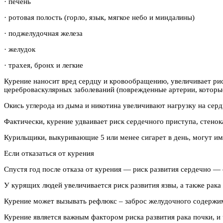
· печень
· ротовая полость (горло, язык, мягкое небо и миндалины)
· поджелудочная железа
· желудок
· трахея, бронх и легкие
Курение наносит вред сердцу и кровообращению, увеличивает рис
цереброваскулярных заболеваний (поврежденные артерии, которы
Окись углерода из дыма и никотина увеличивают нагрузку на серд
Фактически, курение удваивает риск сердечного приступа, стено
Курильщики, выкуривающие 5 или менее сигарет в день, могут им
Если отказаться от курения
Спустя год после отказа от курения — риск развития сердечно — с
У курящих людей увеличивается риск развития язвы, а также рака
Курение может вызывать рефлюкс – заброс желудочного содержимо
Курение является важным фактором риска развития рака почки, и