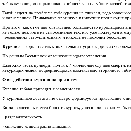
табакокурения, информирование общества о пагубном воздействии
Такой акцент на проблеме табокурения не случаен, ведь зависимо
и наркоманией. Привыкание организма к никотину происходит прим
При этом, как отмечает статистика, большинство курильщиков в
не только повлиять на самосознание тех, кто уже подвержен этом
чрезвычайно разрушительным и никогда не проходит бесследно.
Курение
— одна из самых значительных угроз здоровью человека
По данным Всемирной организация здравоохранения
Ежегодно табак приводит почти к 7 миллионам случаев смерти, и
некурящих людей, подвергающихся воздействию вторичного табач
О воздействии курения на организм
Курение табака приводит к зависимости.
У курильщиков достаточно быстро формируется привыкание к нико
Когда человек пытается бросить курить, у него или нее могут бы
· раздражительность
· снижение концентрации внимания